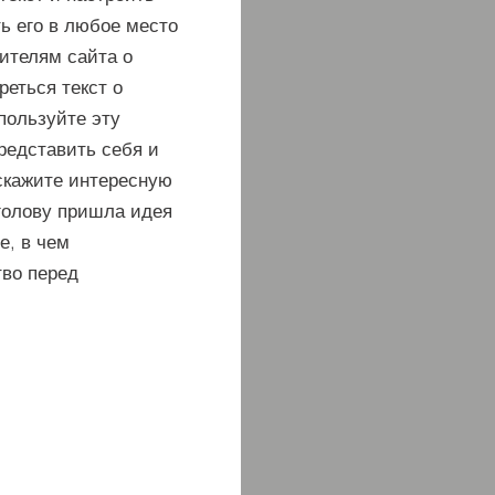
ь его в любое место
тителям сайта о
реться текст о
пользуйте эту
редставить себя и
скажите интересную
 голову пришла идея
е, в чем
во перед