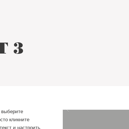
Т 3
и выберите
осто кликните
текст и настроить